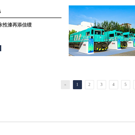
5
水性漆再添佳绩
«
1
2
3
4
5